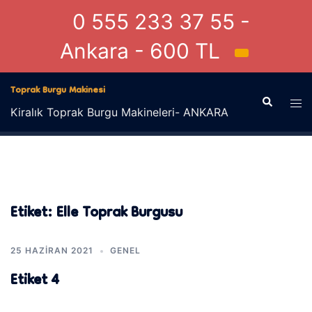
0 555 233 37 55 -
Ankara - 600 TL
İçeriğe
Toprak Burgu Makinesi
atla
Search
Tog
Kiralık Toprak Burgu Makineleri- ANKARA
men
Etiket:
Elle Toprak Burgusu
25 HAZIRAN 2021
GENEL
Etiket 4