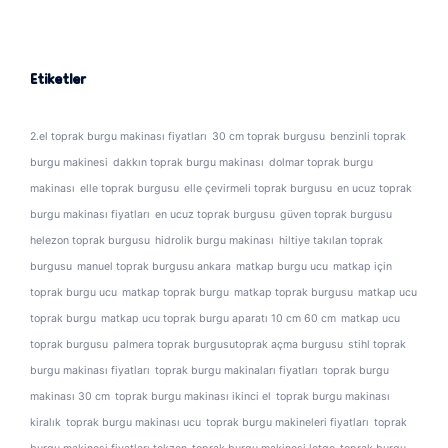
Etiketler
2.el toprak burgu makinası fiyatları
30 cm toprak burgusu
benzinli toprak
burgu makinesi
dakkın toprak burgu makinası
dolmar toprak burgu
makinası
elle toprak burgusu
elle çevirmeli toprak burgusu
en ucuz toprak
burgu makinası fiyatları
en ucuz toprak burgusu
güven toprak burgusu
helezon toprak burgusu
hidrolik burgu makinası
hiltiye takılan toprak
burgusu
manuel toprak burgusu ankara
matkap burgu ucu
matkap için
toprak burgu ucu
matkap toprak burgu
matkap toprak burgusu
matkap ucu
toprak burgu
matkap ucu toprak burgu aparatı 10 cm 60 cm
matkap ucu
toprak burgusu
palmera toprak burgusutoprak açma burgusu
stihl toprak
burgu makinası fiyatları
toprak burgu makinaları fiyatları
toprak burgu
makinası 30 cm
toprak burgu makinası ikinci el
toprak burgu makinası
kiralık
toprak burgu makinası ucu
toprak burgu makineleri fiyatları
toprak