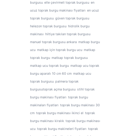
burgusu
elle çevirmeli toprak burgusu
en
ucuz toprak burgu makinası fiyatları
en ucuz
toprak burgusu
güven toprak burgusu
helezon toprak burgusu
hidrolik burgu
makinası
hiltiye takılan toprak burgusu
manuel toprak burgusu ankara
matkap burgu
ucu
matkap için toprak burgu ucu
matkap
toprak burgu
matkap toprak burgusu
matkap ucu toprak burgu
matkap ucu toprak
burgu aparatı 10 cm 60 cm
matkap ucu
toprak burgusu
palmera toprak
burgusutoprak açma burgusu
stihl toprak
burgu makinası fiyatları
toprak burgu
makinaları fiyatları
toprak burgu makinası 30
cm
toprak burgu makinası ikinci el
toprak
burgu makinası kiralık
toprak burgu makinası
ucu
toprak burgu makineleri fiyatları
toprak