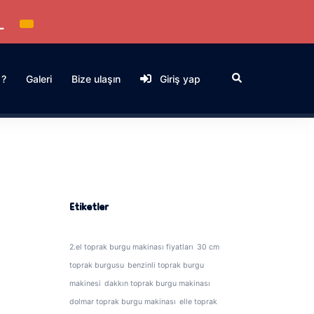
L
Search
 ?
Galeri
Bize ulaşın
Giriş yap
Etiketler
2.el toprak burgu makinası fiyatları
30 cm
toprak burgusu
benzinli toprak burgu
makinesi
dakkın toprak burgu makinası
dolmar toprak burgu makinası
elle toprak