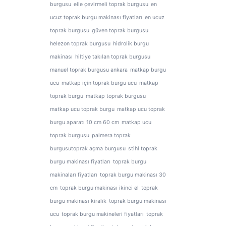
burgusu
elle çevirmeli toprak burgusu
en
ucuz toprak burgu makinası fiyatları
en ucuz
toprak burgusu
güven toprak burgusu
helezon toprak burgusu
hidrolik burgu
makinası
hiltiye takılan toprak burgusu
manuel toprak burgusu ankara
matkap burgu
ucu
matkap için toprak burgu ucu
matkap
toprak burgu
matkap toprak burgusu
matkap ucu toprak burgu
matkap ucu toprak
burgu aparatı 10 cm 60 cm
matkap ucu
toprak burgusu
palmera toprak
burgusutoprak açma burgusu
stihl toprak
burgu makinası fiyatları
toprak burgu
makinaları fiyatları
toprak burgu makinası 30
cm
toprak burgu makinası ikinci el
toprak
burgu makinası kiralık
toprak burgu makinası
ucu
toprak burgu makineleri fiyatları
toprak