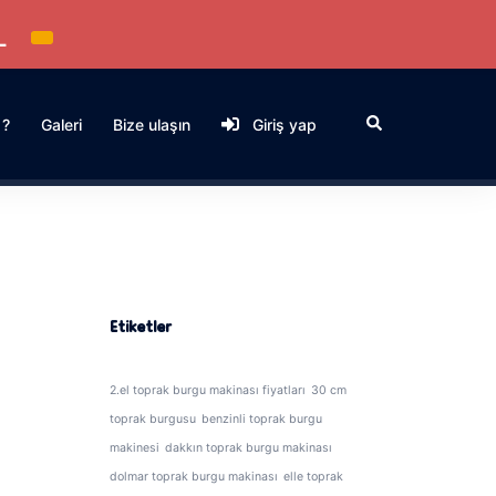
L
Search
 ?
Galeri
Bize ulaşın
Giriş yap
Etiketler
2.el toprak burgu makinası fiyatları
30 cm
toprak burgusu
benzinli toprak burgu
makinesi
dakkın toprak burgu makinası
dolmar toprak burgu makinası
elle toprak