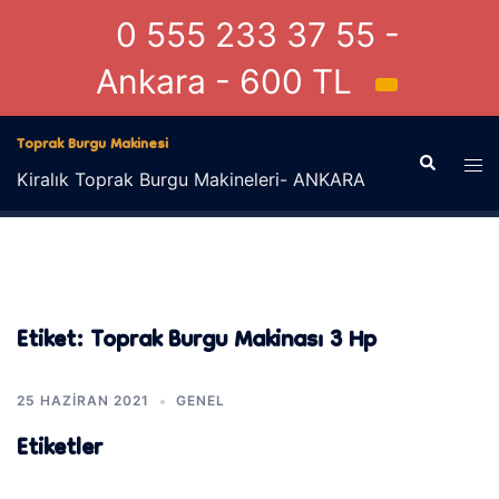
0 555 233 37 55 -
Ankara - 600 TL
İçeriğe
Toprak Burgu Makinesi
atla
Search
Tog
Kiralık Toprak Burgu Makineleri- ANKARA
men
Etiket:
Toprak Burgu Makinası 3 Hp
25 HAZIRAN 2021
GENEL
Etiketler