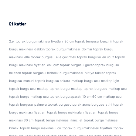
Etiketler
2.el toprak burgu makinası fiyatları
30 cm toprak burgusu
benzinli toprak
burgu makinesi
dakkın toprak burgu makinası
dolmar toprak burgu
makinası
elle toprak burgusu
elle çevirmeli toprak burgusu
en ucuz toprak
burgu makinası fiyatları
en ucuz toprak burgusu
güven toprak burgusu
helezon toprak burgusu
hidrolik burgu makinası
hiltiye takılan toprak
burgusu
manuel toprak burgusu ankara
matkap burgu ucu
matkap için
toprak burgu ucu
matkap toprak burgu
matkap toprak burgusu
matkap ucu
toprak burgu
matkap ucu toprak burgu aparatı 10 cm 60 cm
matkap ucu
toprak burgusu
palmera toprak burgusutoprak açma burgusu
stihl toprak
burgu makinası fiyatları
toprak burgu makinaları fiyatları
toprak burgu
makinası 30 cm
toprak burgu makinası ikinci el
toprak burgu makinası
kiralık
toprak burgu makinası ucu
toprak burgu makineleri fiyatları
toprak